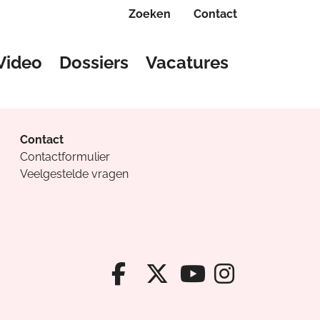
Zoeken
Contact
Video
Dossiers
Vacatures
Contact
Contactformulier
Veelgestelde vragen
Facebook van Cv
X van Cvanda
Instagr
Youtube van