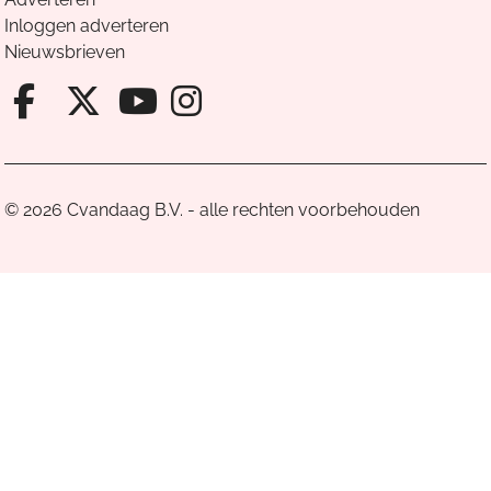
Inloggen adverteren
Nieuwsbrieven
Facebook van Cvandaag
X van Cvandaag
Instagram van Cv
Youtube van Cvandaa
© 2026 Cvandaag B.V. - alle rechten voorbehouden