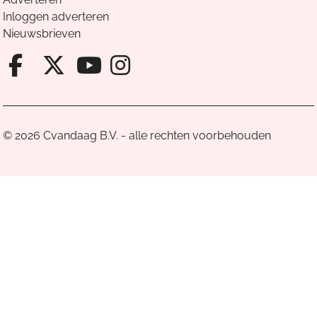
Inloggen adverteren
Nieuwsbrieven
Facebook van Cvandaag
X van Cvandaag
Instagram van Cv
Youtube van Cvandaa
© 2026 Cvandaag B.V. - alle rechten voorbehouden