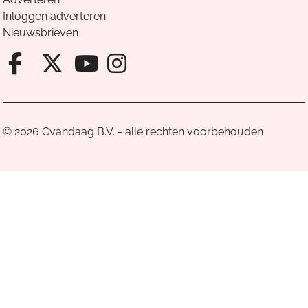
Inloggen adverteren
Nieuwsbrieven
Facebook van Cvandaag
X van Cvandaag
Instagram van Cv
Youtube van Cvandaa
© 2026 Cvandaag B.V. - alle rechten voorbehouden