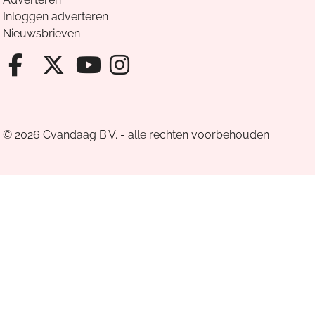
Inloggen adverteren
Nieuwsbrieven
Facebook van Cvandaag
X van Cvandaag
Instagram van Cv
Youtube van Cvandaa
© 2026 Cvandaag B.V. - alle rechten voorbehouden