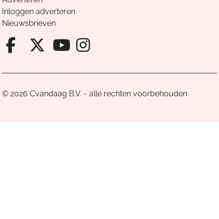
Inloggen adverteren
Nieuwsbrieven
Facebook van Cvandaag
X van Cvandaag
Instagram van Cv
Youtube van Cvandaa
© 2026 Cvandaag B.V. - alle rechten voorbehouden