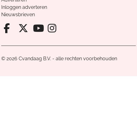
Inloggen adverteren
Nieuwsbrieven
Facebook van Cvandaag
X van Cvandaag
Instagram van Cv
Youtube van Cvandaa
© 2026 Cvandaag B.V. - alle rechten voorbehouden