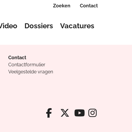
Zoeken
Contact
Video
Dossiers
Vacatures
Contact
Contactformulier
Veelgestelde vragen
Facebook van Cv
X van Cvanda
Instagr
Youtube van