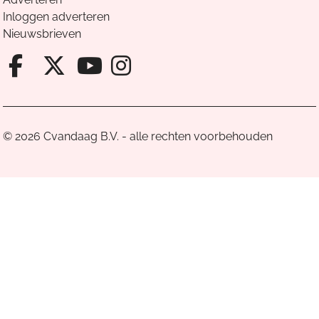
Inloggen adverteren
Nieuwsbrieven
Facebook van Cvandaag
X van Cvandaag
Instagram van Cv
Youtube van Cvandaa
© 2026 Cvandaag B.V. - alle rechten voorbehouden