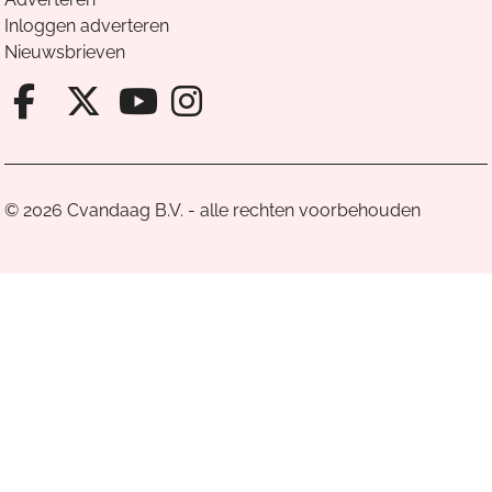
Inloggen adverteren
Nieuwsbrieven
Facebook van Cvandaag
X van Cvandaag
Instagram van Cv
Youtube van Cvandaa
© 2026 Cvandaag B.V. - alle rechten voorbehouden