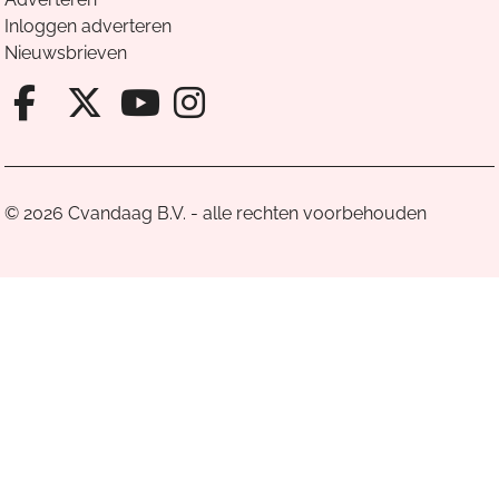
Inloggen adverteren
Nieuwsbrieven
Facebook van Cvandaag
X van Cvandaag
Instagram van Cv
Youtube van Cvandaa
© 2026 Cvandaag B.V. - alle rechten voorbehouden