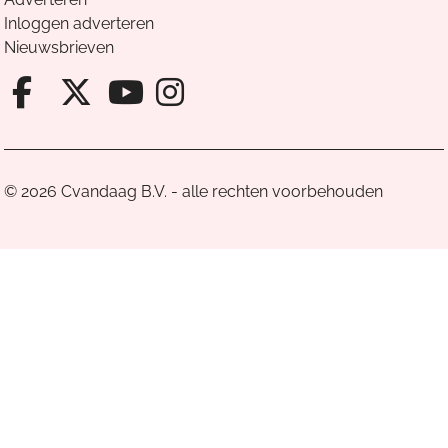
Inloggen adverteren
Nieuwsbrieven
Facebook van Cvandaag
X van Cvandaag
Instagram van Cv
Youtube van Cvandaa
© 2026 Cvandaag B.V. - alle rechten voorbehouden