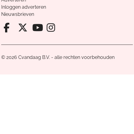
Inloggen adverteren
Nieuwsbrieven
Facebook van Cvandaag
X van Cvandaag
Instagram van Cv
Youtube van Cvandaa
© 2026 Cvandaag B.V. - alle rechten voorbehouden