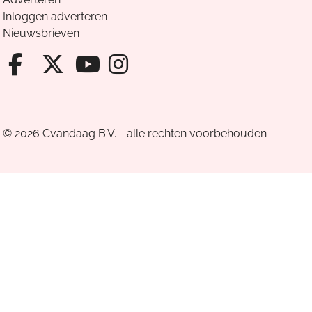
Inloggen adverteren
Nieuwsbrieven
Facebook van Cvandaag
X van Cvandaag
Instagram van Cv
Youtube van Cvandaa
© 2026 Cvandaag B.V. - alle rechten voorbehouden