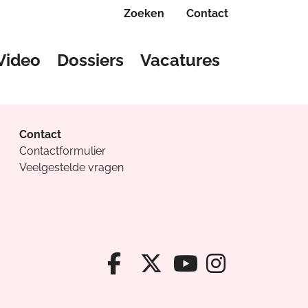
Zoeken
Contact
Video
Dossiers
Vacatures
Contact
Contactformulier
Veelgestelde vragen
Facebook van Cv
X van Cvanda
Instagr
Youtube van