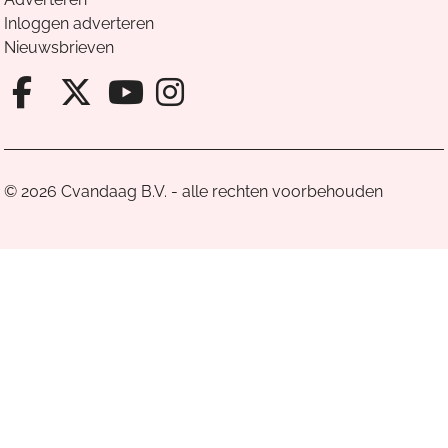
Inloggen adverteren
Nieuwsbrieven
Facebook van Cvandaag
X van Cvandaag
Instagram van Cv
Youtube van Cvandaa
© 2026 Cvandaag B.V. - alle rechten voorbehouden