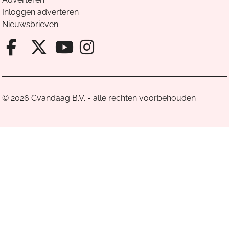
Inloggen adverteren
Nieuwsbrieven
Facebook van Cvandaag
X van Cvandaag
Instagram van Cv
Youtube van Cvandaa
© 2026 Cvandaag B.V. - alle rechten voorbehouden