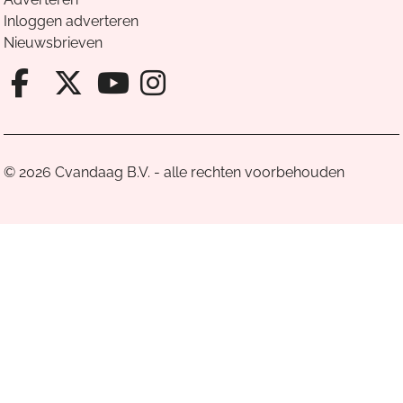
Inloggen adverteren
Nieuwsbrieven
Facebook van Cvandaag
X van Cvandaag
Instagram van Cv
Youtube van Cvandaa
© 2026 Cvandaag B.V. - alle rechten voorbehouden