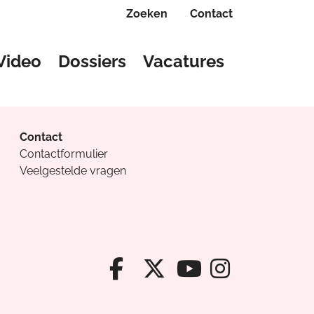
Zoeken
Contact
Video
Dossiers
Vacatures
Contact
Contactformulier
Veelgestelde vragen
Facebook van Cv
X van Cvanda
Instagr
Youtube van