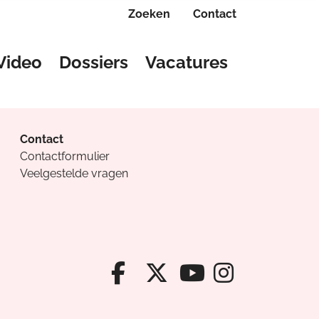
Zoeken
Contact
Video
Dossiers
Vacatures
Contact
Contactformulier
Veelgestelde vragen
Facebook van Cv
X van Cvanda
Instagr
Youtube van