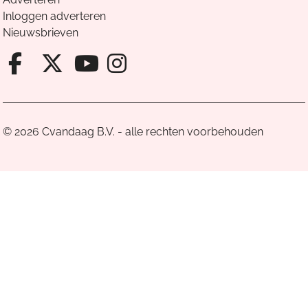
Inloggen adverteren
Nieuwsbrieven
Facebook van Cvandaag
X van Cvandaag
Instagram van Cv
Youtube van Cvandaa
© 2026 Cvandaag B.V. - alle rechten voorbehouden