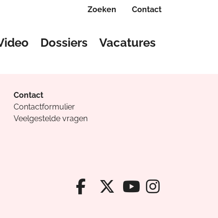
Zoeken
Contact
Video
Dossiers
Vacatures
Contact
Contactformulier
Veelgestelde vragen
Facebook van Cv
X van Cvanda
Instagr
Youtube van