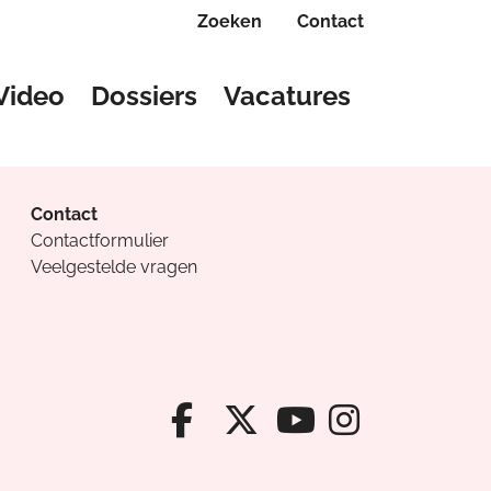
Zoeken
Contact
Video
Dossiers
Vacatures
Contact
Contactformulier
Veelgestelde vragen
Facebook van Cv
X van Cvanda
Instagr
Youtube van