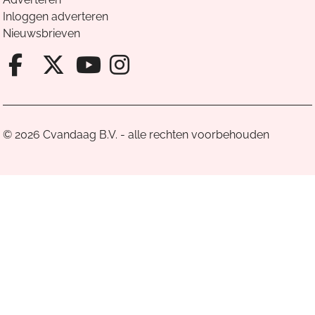
Inloggen adverteren
Nieuwsbrieven
Facebook van Cvandaag
X van Cvandaag
Instagram van Cv
Youtube van Cvandaa
© 2026 Cvandaag B.V. - alle rechten voorbehouden