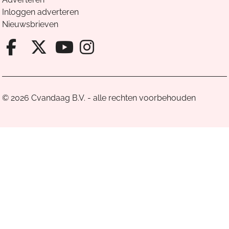
Inloggen adverteren
Nieuwsbrieven
Facebook van Cvandaag
X van Cvandaag
Instagram van Cv
Youtube van Cvandaa
© 2026 Cvandaag B.V. - alle rechten voorbehouden