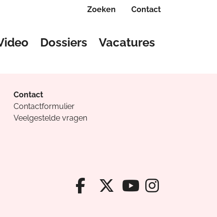
Zoeken
Contact
Video
Dossiers
Vacatures
Contact
Contactformulier
Veelgestelde vragen
Facebook van Cv
X van Cvanda
Instagr
Youtube van