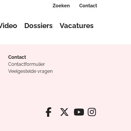
Zoeken
Contact
Video
Dossiers
Vacatures
Contact
Contactformulier
Veelgestelde vragen
Facebook van Cv
X van Cvanda
Instagr
Youtube van