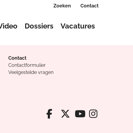
Zoeken
Contact
Video
Dossiers
Vacatures
Contact
Contactformulier
Veelgestelde vragen
Facebook van Cv
X van Cvanda
Instagr
Youtube van