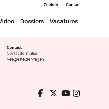
Zoeken
Contact
Video
Dossiers
Vacatures
Contact
Contactformulier
Veelgestelde vragen
Facebook van Cv
X van Cvanda
Instagr
Youtube van