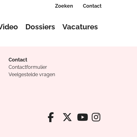
Zoeken
Contact
Video
Dossiers
Vacatures
Contact
Contactformulier
Veelgestelde vragen
Facebook van Cv
X van Cvanda
Instagr
Youtube van