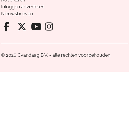
Inloggen adverteren
Nieuwsbrieven
Facebook van Cvandaag
X van Cvandaag
Instagram van Cv
Youtube van Cvandaa
© 2026 Cvandaag B.V. - alle rechten voorbehouden