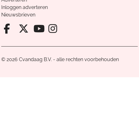
Inloggen adverteren
Nieuwsbrieven
Facebook van Cvandaag
X van Cvandaag
Instagram van Cv
Youtube van Cvandaa
© 2026 Cvandaag B.V. - alle rechten voorbehouden