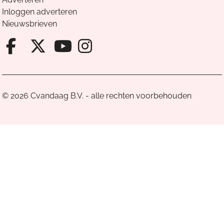
Inloggen adverteren
Nieuwsbrieven
Facebook van Cvandaag
X van Cvandaag
Instagram van Cv
Youtube van Cvandaa
© 2026 Cvandaag B.V. - alle rechten voorbehouden