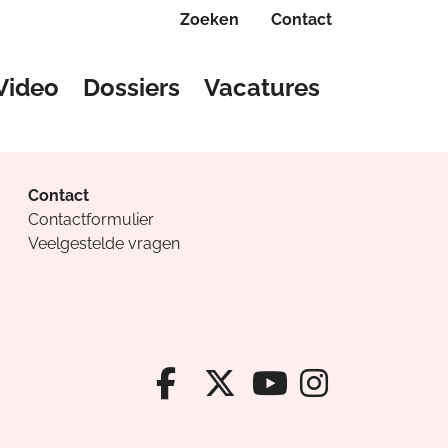
Zoeken
Contact
Video
Dossiers
Vacatures
Contact
Contactformulier
Veelgestelde vragen
Facebook van Cv
X van Cvanda
Instagr
Youtube van