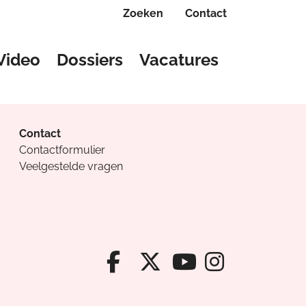
Zoeken
Contact
Video
Dossiers
Vacatures
Contact
Contactformulier
Veelgestelde vragen
Facebook van Cv
X van Cvanda
Instagr
Youtube van