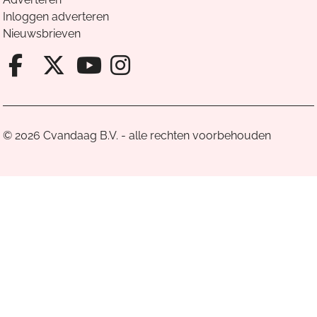
Inloggen adverteren
Nieuwsbrieven
Facebook van Cvandaag
X van Cvandaag
Instagram van Cv
Youtube van Cvandaa
© 2026 Cvandaag B.V. - alle rechten voorbehouden