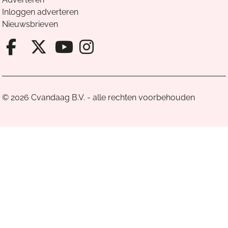
Inloggen adverteren
Nieuwsbrieven
Facebook van Cvandaag
X van Cvandaag
Instagram van Cv
Youtube van Cvandaa
© 2026 Cvandaag B.V. - alle rechten voorbehouden