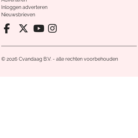
Inloggen adverteren
Nieuwsbrieven
Facebook van Cvandaag
X van Cvandaag
Instagram van Cv
Youtube van Cvandaa
© 2026 Cvandaag B.V. - alle rechten voorbehouden