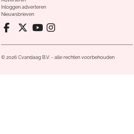
Inloggen adverteren
Nieuwsbrieven
Facebook van Cvandaag
X van Cvandaag
Instagram van Cv
Youtube van Cvandaa
© 2026 Cvandaag B.V. - alle rechten voorbehouden