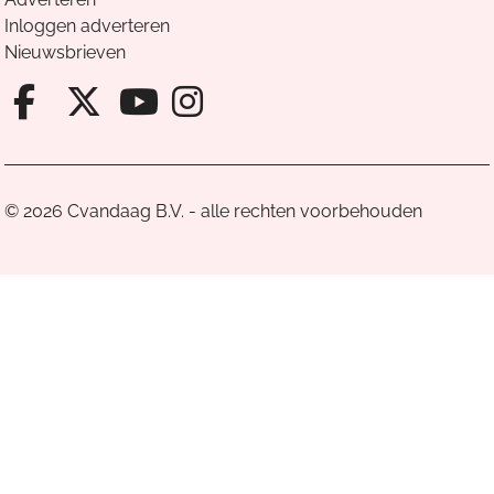
Inloggen adverteren
Nieuwsbrieven
Facebook van Cvandaag
X van Cvandaag
Instagram van Cv
Youtube van Cvandaa
© 2026 Cvandaag B.V. - alle rechten voorbehouden