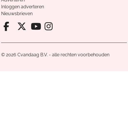
Inloggen adverteren
Nieuwsbrieven
Facebook van Cvandaag
X van Cvandaag
Instagram van Cv
Youtube van Cvandaa
© 2026 Cvandaag B.V. - alle rechten voorbehouden