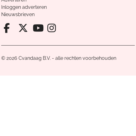
Inloggen adverteren
Nieuwsbrieven
Facebook van Cvandaag
X van Cvandaag
Instagram van Cv
Youtube van Cvandaa
© 2026 Cvandaag B.V. - alle rechten voorbehouden