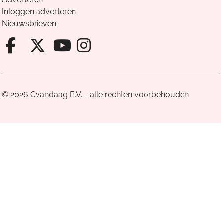
Inloggen adverteren
Nieuwsbrieven
Facebook van Cvandaag
X van Cvandaag
Instagram van Cv
Youtube van Cvandaa
© 2026 Cvandaag B.V. - alle rechten voorbehouden