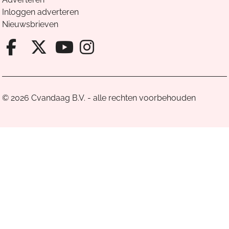
Inloggen adverteren
Nieuwsbrieven
Facebook van Cvandaag
X van Cvandaag
Instagram van Cv
Youtube van Cvandaa
© 2026 Cvandaag B.V. - alle rechten voorbehouden