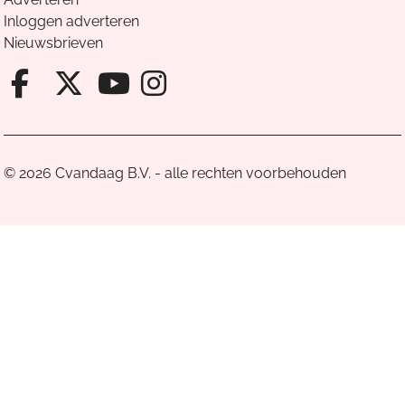
Inloggen adverteren
Nieuwsbrieven
Facebook van Cvandaag
X van Cvandaag
Instagram van Cv
Youtube van Cvandaa
© 2026 Cvandaag B.V. - alle rechten voorbehouden