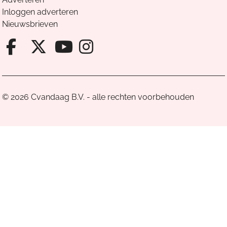
Inloggen adverteren
Nieuwsbrieven
Facebook van Cvandaag
X van Cvandaag
Instagram van Cv
Youtube van Cvandaa
© 2026 Cvandaag B.V. - alle rechten voorbehouden