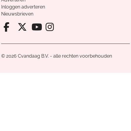
Inloggen adverteren
Nieuwsbrieven
Facebook van Cvandaag
X van Cvandaag
Instagram van Cv
Youtube van Cvandaa
© 2026 Cvandaag B.V. - alle rechten voorbehouden