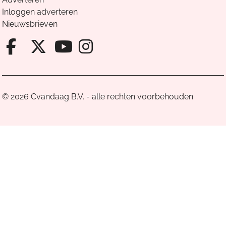
Inloggen adverteren
Nieuwsbrieven
Facebook van Cvandaag
X van Cvandaag
Instagram van Cv
Youtube van Cvandaa
© 2026 Cvandaag B.V. - alle rechten voorbehouden