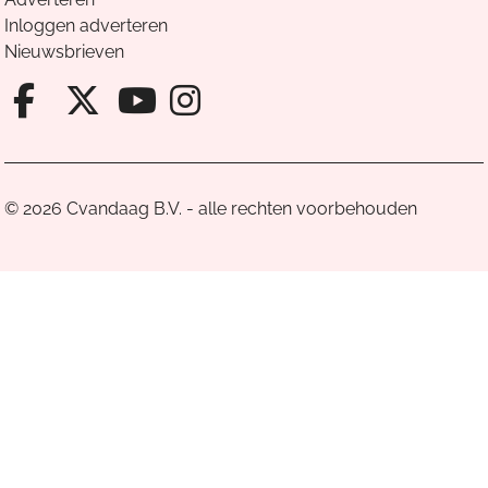
Inloggen adverteren
Nieuwsbrieven
Facebook van Cvandaag
X van Cvandaag
Instagram van Cv
Youtube van Cvandaa
© 2026 Cvandaag B.V. - alle rechten voorbehouden