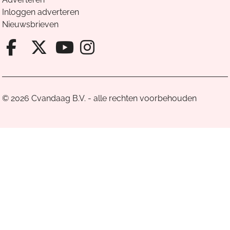
Inloggen adverteren
Nieuwsbrieven
Facebook van Cvandaag
X van Cvandaag
Instagram van Cv
Youtube van Cvandaa
© 2026 Cvandaag B.V. - alle rechten voorbehouden